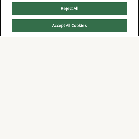
Reject All
Accept All Cookies
De la qualification à la production, AIM est votre
partenaire de choix pour l'assemblage par soudure
au Canada.