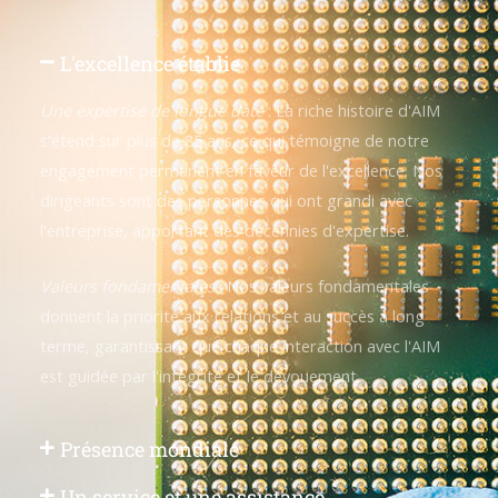
L'excellence établie
Une expertise de longue date
: La riche histoire d'AIM
s'étend sur plus de 85 ans, ce qui témoigne de notre
engagement permanent en faveur de l'excellence. Nos
dirigeants sont des personnes qui ont grandi avec
l'entreprise, apportant des décennies d'expertise.
Valeurs fondamentales
: Nos valeurs fondamentales
donnent la priorité aux relations et au succès à long
terme, garantissant que chaque interaction avec l'AIM
est guidée par l'intégrité et le dévouement.
Présence mondiale
Un service et une assistance