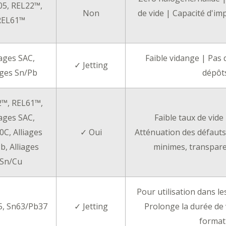
5, REL22™,
Non
de vide | Capacité d'im
REL61™
iages SAC,
Faible vidange | Pas 
✓ Jetting
ages Sn/Pb
dépôt
™, REL61™,
iages SAC,
Faible taux de vide
C, Alliages
✓ Oui
Atténuation des défauts
b, Alliages
minimes, transparen
Sn/Cu
Pour utilisation dans l
, Sn63/Pb37
✓ Jetting
Prolonge la durée de v
format