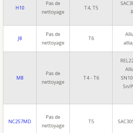
Pas de
SAC30
H10
T4, T5
nettoyage
Pas de
All
J8
T6
nettoyage
alli
REL22
All
Pas de
M8
T4 - T6
SN100
nettoyage
Sn/P
Pas de
NC257MD
T5
SAC305
nettoyage