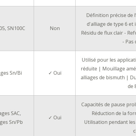
Définition précise de 
d'alliage de type 6 et 
05, SN100C
Non
Résidu de flux clair - R
- Pas
Utilisé pour les applic
réduite | Mouillage amél
ages Sn/Bi
✓ Oui
alliages de bismuth | Du
de 
Capacités de pause prol
iages SAC,
Réduction de la for
✓ Oui
ages Sn/Pb
Utilisation pendant les
c