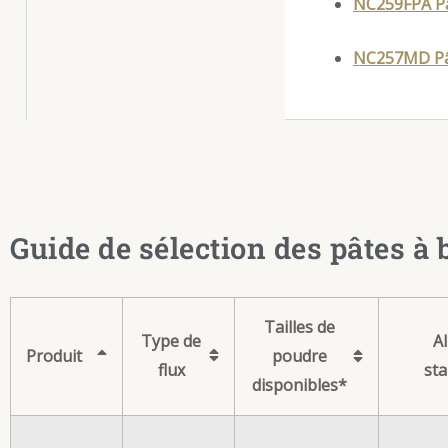
NC259FPA Pâ
NC257MD Pâ
Guide de sélection des pâtes à b
Tailles de
Type de
Al
Produit
poudre
flux
st
disponibles*