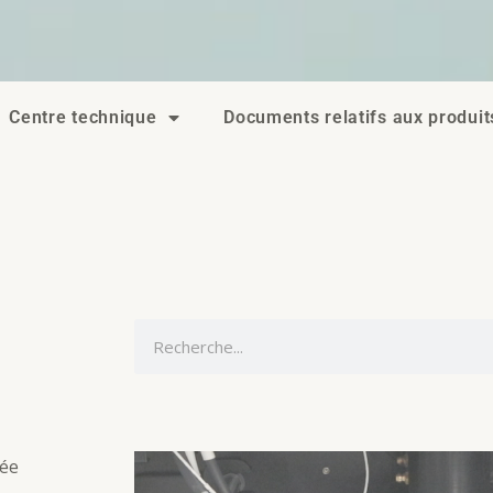
Centre technique
Documents relatifs aux produit
R
e
c
h
e
pée