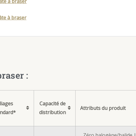
te à braser
te à braser
raser :
liages
Capacité de
Attributs du produit
andard*
distribution
Zéro halogène/halide | 