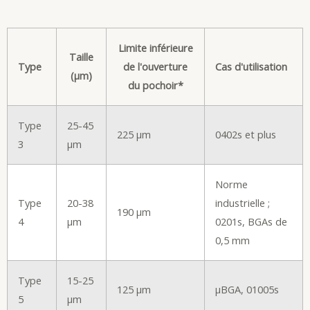
Limite inférieure
Taille
Type
de l'ouverture
Cas d'utilisation
(µm)
du pochoir*
Type
25-45
225 µm
0402s et plus
3
µm
Norme
Type
20-38
industrielle ;
190 µm
4
µm
0201s, BGAs de
0,5 mm
Type
15-25
125 µm
µBGA, 01005s
5
µm