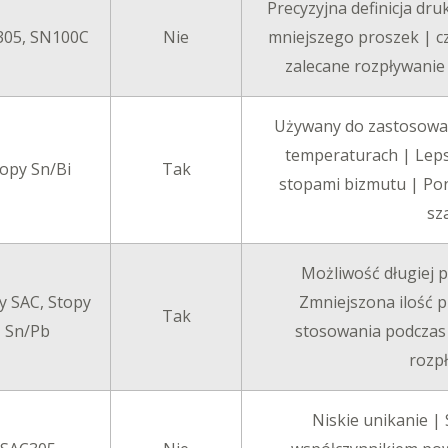
Precyzyjna definicja dru
305, SN100C
Nie
mniejszego proszek | cz
zalecane rozpływanie
Używany do zastosowań
temperaturach | Leps
opy Sn/Bi
Tak
stopami bizmutu | Po
sz
Możliwość długiej 
y SAC, Stopy
Zmniejszona ilość p
Tak
Sn/Pb
stosowania podczas d
rozp
Niskie unikanie |