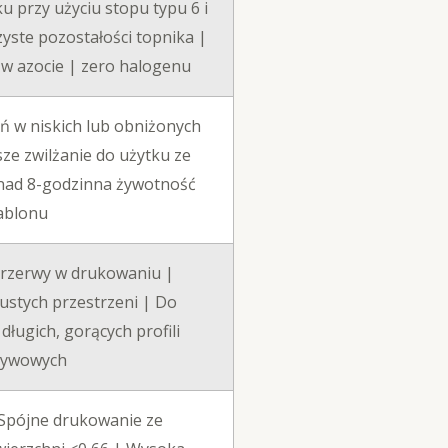
ku przy użyciu stopu typu 6 i
yste pozostałości topnika |
 w azocie | zero halogenu
 w niskich lub obniżonych
ze zwilżanie do użytku ze
nad 8-godzinna żywotność
ablonu
przerwy w drukowaniu |
ustych przestrzeni | Do
ługich, gorących profili
ływowych
 Spójne drukowanie ze