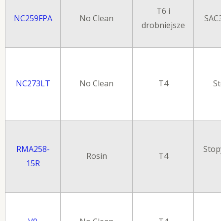
T6 i
NC259FPA
No Clean
SAC
drobniejsze
NC273LT
No Clean
T4
St
RMA258-
Stop
Rosin
T4
15R