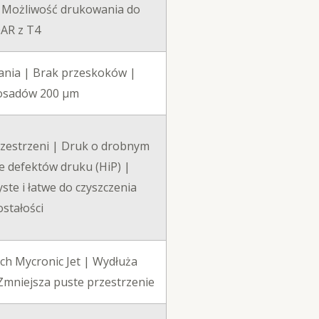
| Możliwość drukowania do
0AR z T4
ania | Brak przeskoków |
 osadów 200 μm
rzestrzeni | Druk o drobnym
e defektów druku (HiP) |
ste i łatwe do czyszczenia
stałości
ch Mycronic Jet | Wydłuża
Zmniejsza puste przestrzenie