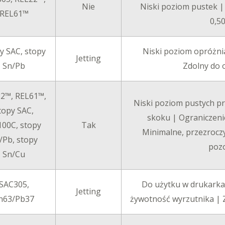
Nie
Niski poziom pustek 
REL61™
0,5
y SAC, stopy
Niski poziom opróżni
Jetting
Sn/Pb
Zdolny do
2™, REL61™,
Niski poziom pustych p
topy SAC,
skoku | Ograniczeni
00C, stopy
Tak
Minimalne, przezroczy
/Pb, stopy
pozo
Sn/Cu
SAC305,
Do użytku w drukarka
Jetting
n63/Pb37
żywotność wyrzutnika | 