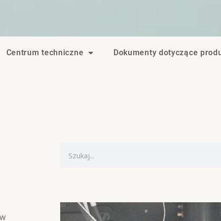
Centrum techniczne
Dokumenty dotyczące produ
S
z
u
k
a
 w