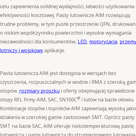
celu zapewnienia solidnej wydajności, łatwości użytkowania 
efektywności kosztowej. Pasty lutownicze AIM rozwiązują
trudne problemy, w tym puste przestrzenie QFN, drukowan
o niskim współczynniku powierzchni i wysokie wymagania
niezawodności dla konsumentów,
LED
,
motoryzacja
,
przemy
lotniczy i wojskowy
aplikacje.
Pasta lutownicza AIM jest dostępna w wersjach bez
czyszczenia, rozpuszczalnych w wodzie i RMA z szeroką ga
stopów.
rozmiary proszku
i oferty obejmującej sprawdzone
®
stopy REL firmy AIM, SAC, SN100C
i lutów na bazie ołowiu.
Kombinacje stopów i topników AIM zapewniają wysoką jako
działania w szerokiej gamie zastosowań SMT. Oprócz pasty
SMT na bazie SAC, AIM oferuje niskotemperaturową pastę
lutowniczą i pastę lutowniczą do strumieniowego lutowania