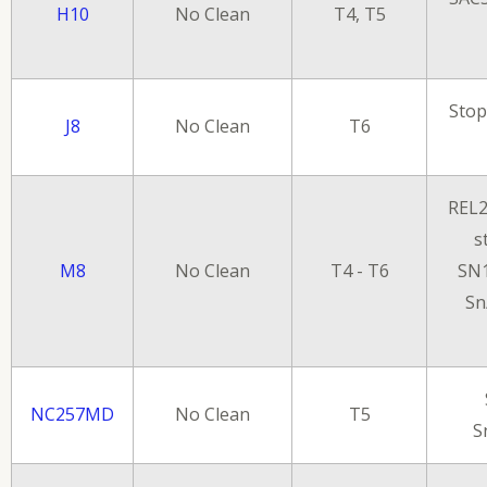
H10
No Clean
T4, T5
Stop
J8
No Clean
T6
REL2
s
M8
No Clean
T4 - T6
SN1
Sn
NC257MD
No Clean
T5
S