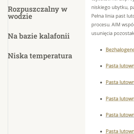
niskiego ubytku, p
Rozpuszczalny w
wodzie
Pełna linia past l
procesu. AIM współ
usunięcia pozostało
Na bazie kalafonii
Bezhalogeno
Niska temperatura
Pasta lutow
Pasta lutown
Pasta lutown
Pasta lutow
Pasta lutow