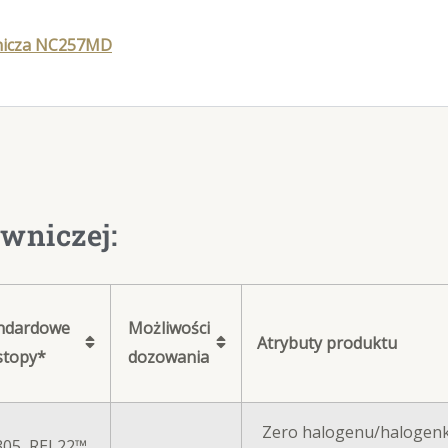
nicza NC257MD
wniczej:
ndardowe
Możliwości
Atrybuty produktu
stopy*
dozowania
Zero halogenu/halogen
05, REL22™,