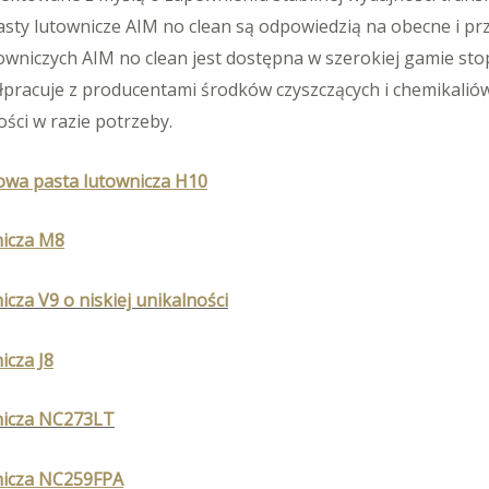
asty lutownicze AIM no clean są odpowiedzią na obecne i p
utowniczych AIM no clean jest dostępna w szerokiej gamie s
pracuje z producentami środków czyszczących i chemikalió
ści w razie potrzeby.
wa pasta lutownicza H10
nicza M8
icza V9 o niskiej unikalności
icza J8
nicza NC273LT
nicza NC259FPA