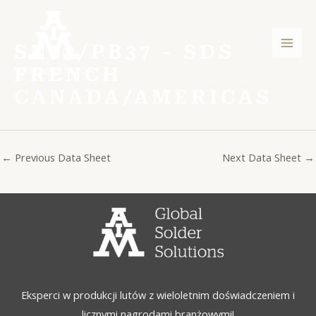
Skip
Post
Men
to
navigation
głów
content
SN63/PB37 - SDS
FRENCH
CANADA/AMERICAS
←
Previous Data Sheet
Next Data Sheet
→
Eksperci w produkcji lutów z wieloletnim doświadczeniem i
licznymi nagrodami branżowymi!