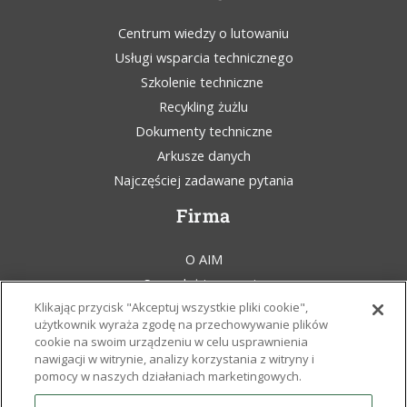
Centrum wiedzy o lutowaniu
Usługi wsparcia technicznego
Szkolenie techniczne
Recykling żużlu
Dokumenty techniczne
Arkusze danych
Najczęściej zadawane pytania
Firma
O AIM
Sprzedaż i wsparcie
Klikając przycisk "Akceptuj wszystkie pliki cookie",
Blog AIM Solder
użytkownik wyraża zgodę na przechowywanie plików
Regulamin
cookie na swoim urządzeniu w celu usprawnienia
Oświadczenie prawne
nawigacji w witrynie, analizy korzystania z witryny i
pomocy w naszych działaniach marketingowych.
Świadomość ekologiczna
Zasady i certyfikaty