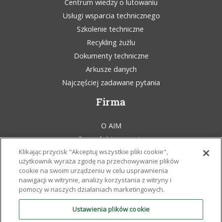
Centrum wiedzy o lutowaniu
Usługi wsparcia technicznego
Szkolenie techniczne
Recykling żużlu
Dokumenty techniczne
Arkusze danych
Najczęściej zadawane pytania
Firma
O AIM
Sprzedaż i wsparcie
Klikając przycisk "Akceptuj wszystkie pliki cookie",
Blog AIM Solder
użytkownik wyraża zgodę na przechowywanie plików
Regulamin
cookie na swoim urządzeniu w celu usprawnienia
Oświadczenie prawne
nawigacji w witrynie, analizy korzystania z witryny i
pomocy w naszych działaniach marketingowych.
Świadomość ekologiczna
Zasady i certyfikaty
Ustawienia plików cookie