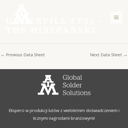
Skip
Post
Men
to
navigation
głów
content
UNDERFILL FF35 -
TDS HISZPAŃSKI
←
Previous Data Sheet
Next Data Sheet
→
Eksperci w produkcji lutów z wieloletnim doświadczeniem i
licznymi nagrodami branżowymi!