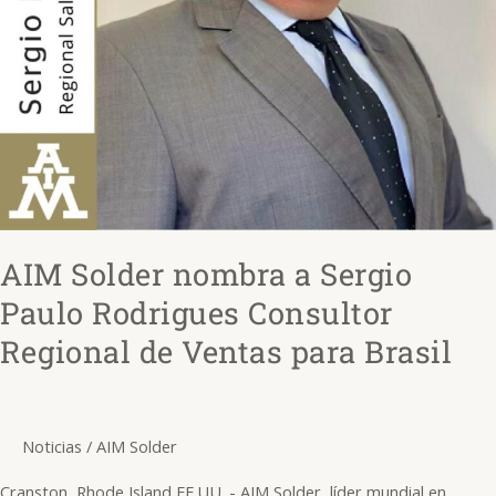
de
Ventas
para
Brasil
AIM Solder nombra a Sergio
Paulo Rodrigues Consultor
Regional de Ventas para Brasil
Noticias
/
AIM Solder
Cranston, Rhode Island EE.UU. - AIM Solder, líder mundial en