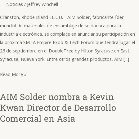
NC259FPA
Noticias
/
Jeffrey Winchell
No
Cranston, Rhode Island EE.UU. - AIM Solder, fabricante líder
Clean
mundial de materiales de ensamblaje de soldadura para la
en
industria electrónica, se complace en anunciar su participación en
SMTA
la próxima SMTA Empire Expo & Tech Forum que tendrá lugar el
Empire
26 de septiembre en el DoubleTree by Hilton Syracuse en East
Expo
Syracuse, Nueva York. Entre otros grandes productos, AIM [...]
&
Tech
Read More »
Forum
AIM Solder nombra a Kevin
AIM
Solder
Kwan Director de Desarrollo
nombra
Comercial en Asia
a
Kevin
Kwan