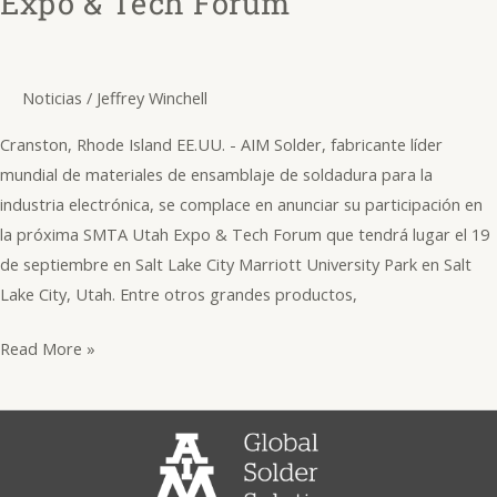
Expo & Tech Forum
de
soldadura
ultrafina
NC259FPA
Noticias
/
Jeffrey Winchell
No
Cranston, Rhode Island EE.UU. - AIM Solder, fabricante líder
Clean
mundial de materiales de ensamblaje de soldadura para la
en
industria electrónica, se complace en anunciar su participación en
la
la próxima SMTA Utah Expo & Tech Forum que tendrá lugar el 19
feria
de septiembre en Salt Lake City Marriott University Park en Salt
SMTA
Lake City, Utah. Entre otros grandes productos,
Utah
Expo
Read More »
&
Tech
Forum