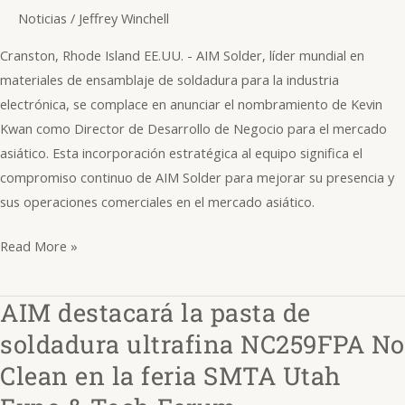
Noticias
/
Jeffrey Winchell
Director
de
Cranston, Rhode Island EE.UU. - AIM Solder, líder mundial en
Desarrollo
materiales de ensamblaje de soldadura para la industria
Comercial
electrónica, se complace en anunciar el nombramiento de Kevin
en
Kwan como Director de Desarrollo de Negocio para el mercado
Asia
asiático. Esta incorporación estratégica al equipo significa el
compromiso continuo de AIM Solder para mejorar su presencia y
sus operaciones comerciales en el mercado asiático.
Read More »
AIM destacará la pasta de
AIM
destacará
soldadura ultrafina NC259FPA No
la
Clean en la feria SMTA Utah
pasta