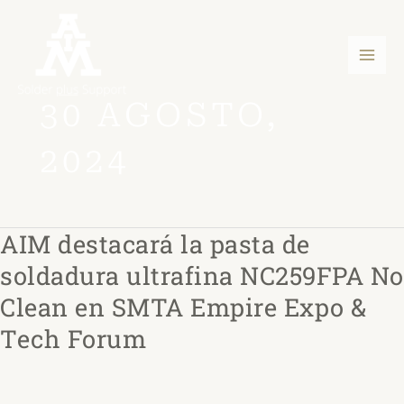
Ir
Men
al
princ
contenido
30 AGOSTO,
2024
AIM destacará la pasta de
AIM
destacará
soldadura ultrafina NC259FPA No
la
Clean en SMTA Empire Expo &
pasta
Tech Forum
de
soldadura
ultrafina