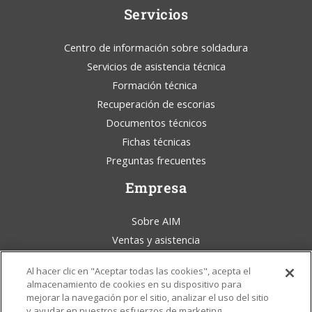
Servicios
Centro de información sobre soldadura
Servicios de asistencia técnica
Formación técnica
Recuperación de escorias
Documentos técnicos
Fichas técnicas
Preguntas frecuentes
Empresa
Sobre AIM
Ventas y asistencia
Blog de AIM Solder
Al hacer clic en "Aceptar todas las cookies", acepta el
Condiciones generales
almacenamiento de cookies en su dispositivo para
Aviso legal
mejorar la navegación por el sitio, analizar el uso del sitio
y ayudar en nuestros esfuerzos de marketing.