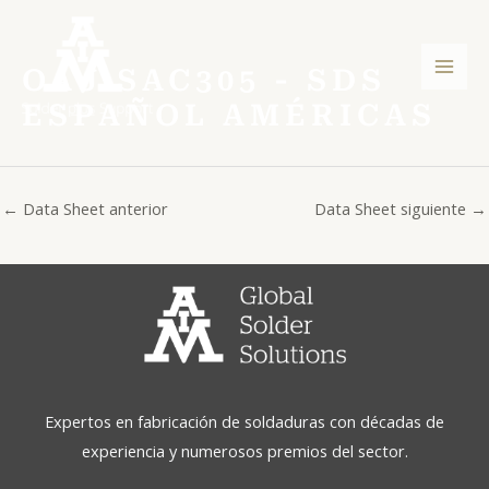
Ir
Post
Men
al
navigation
princ
contenido
OAJ SAC305 - SDS
ESPAÑOL AMÉRICAS
←
Data Sheet anterior
Data Sheet siguiente
→
Expertos en fabricación de soldaduras con décadas de
experiencia y numerosos premios del sector.