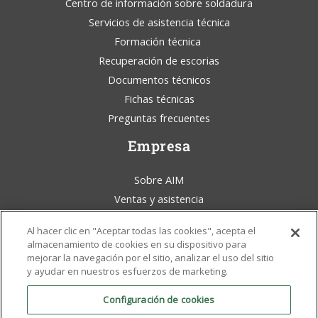
Centro de información sobre soldadura
Servicios de asistencia técnica
Formación técnica
Recuperación de escorias
Documentos técnicos
Fichas técnicas
Preguntas frecuentes
Empresa
Sobre AIM
Ventas y asistencia
Blog de AIM Solder
Al hacer clic en "Aceptar todas las cookies", acepta el
Condiciones generales
almacenamiento de cookies en su dispositivo para
Aviso legal
mejorar la navegación por el sitio, analizar el uso del sitio
y ayudar en nuestros esfuerzos de marketing.
Conciencia ambiental
Políticas y certificados
Configuración de cookies