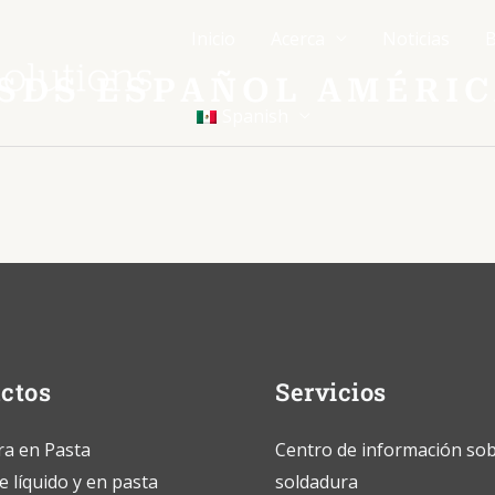
Inicio
Acerca
Noticias
B
 SDS ESPAÑOL AMÉRI
Spanish
ctos
Servicios
ra en Pasta
Centro de información so
 líquido y en pasta
soldadura