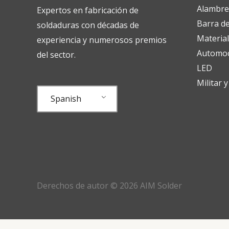
Alambre
Expertos en fabricación de
Barra de
soldaduras con décadas de
Material
experiencia y numerosos premios
Automo
del sector.
LED
Militar 
Spanish
Derechos de autor © 2026 AIM Solder