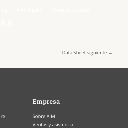
log
AIM Empleo
Ponte en contacto
CAS
Data Sheet siguiente
→
Empresa
bre
Sobre AIM
Ventas y asistencia