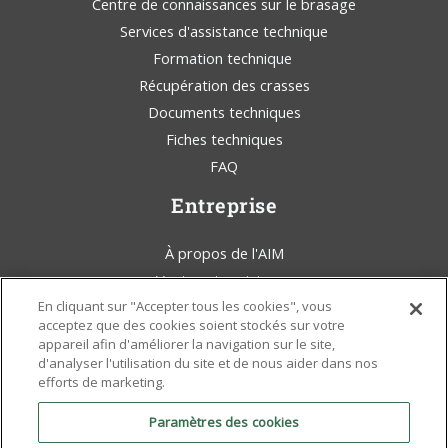
Centre de connaissances sur le brasage
Services d'assistance technique
Formation technique
Récupération des crasses
Documents techniques
Fiches techniques
FAQ
Entreprise
À propos de l'AIM
Ventes et assistance
En cliquant sur "Accepter tous les cookies", vous
AIM Solder Blog
acceptez que des cookies soient stockés sur votre
Conditions générales d'utilisation
appareil afin d'améliorer la navigation sur le site,
Déclaration juridique
d'analyser l'utilisation du site et de nous aider dans nos
efforts de marketing.
Sensibilisation à l'environnement
Politiques et certificats
Paramètres des cookies