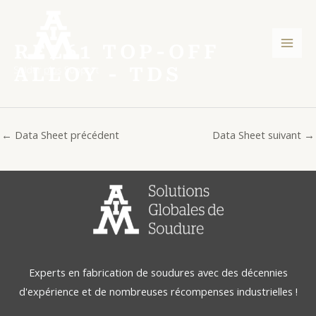
Aller
Post
Men
au
navigation
princ
contenu
REL61 TOP-OFF
ALLOY - TDS
←
Data Sheet précédent
Data Sheet suivant
→
Experts en fabrication de soudures avec des décennies
d'expérience et de nombreuses récompenses industrielles !