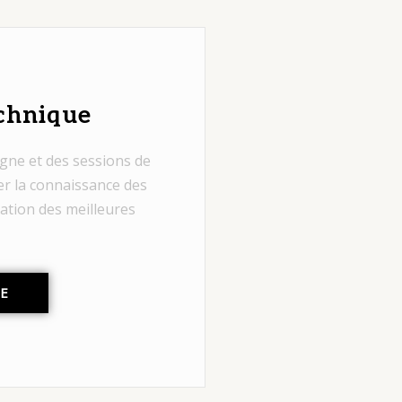
chnique
gne et des sessions de
er la connaissance des
sation des meilleures
TE