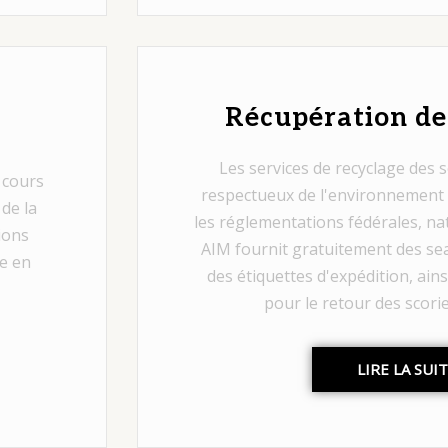
Récupération de
Les services de recyclage des
 cours
respectueux de l'environnement 
de la
les réglementations fédérales, nat
ions
AIM fournit gratuitement des se
e en
des étiquettes d'expédition, ains
pour le retour des scori
LIRE LA SUI