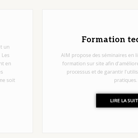
Formation te
st un
. Les
AIM propose des séminaires en li
nt en
formation sur site afin d'amélior
es
processus et de garantir l'utili
me soit
pratiques.
LIRE LA SUI