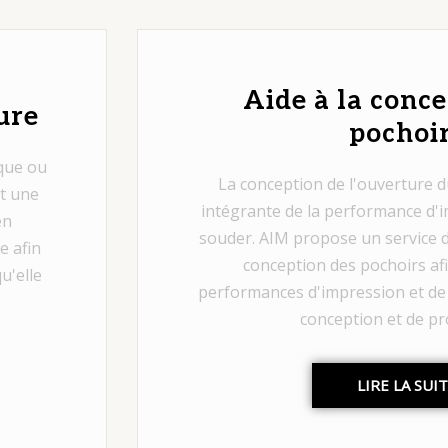
Aide à la conce
ure
pochoi
ique ou
La conception de l'ouverture du
t une
intégrante de la performance d'i
en
souder. AIM propose un service d
e afin
conception des pochoirs afi
u'elle
performances d'impression et de 
conception et de pr
LIRE LA SUI