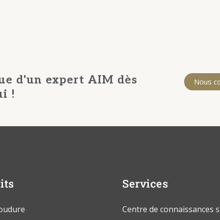
ue d'un expert AIM dès
Nous c
i !
its
Services
soudure
Centre de connaissances s