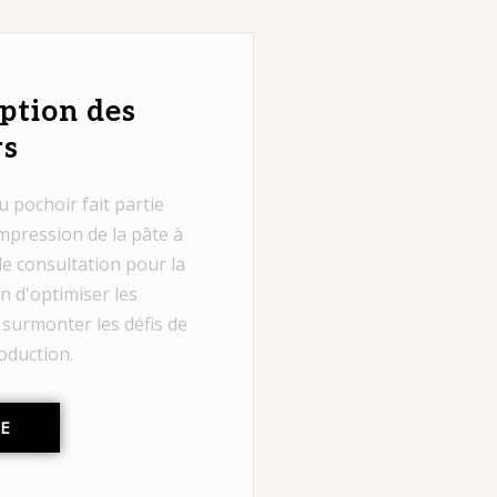
ption des
rs
 pochoir fait partie
mpression de la pâte à
e consultation pour la
n d'optimiser les
surmonter les défis de
oduction.
TE