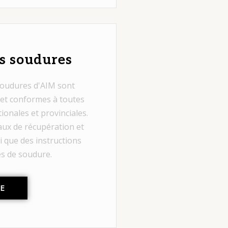
s soudures
 soudures d'AIM sont
et conformes à toutes
ionales et provinciales.
aux de récupération et
i que des instructions
es de soudure.
TE