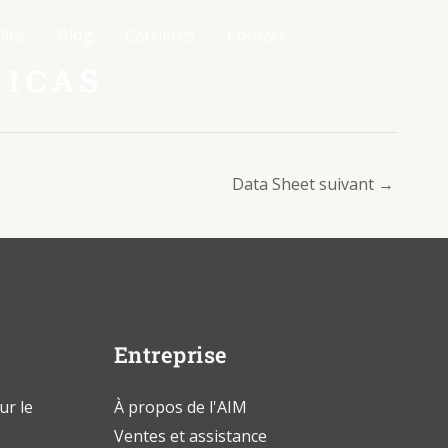
lles
Blog
Carrières
Contact
RICAS
Data Sheet suivant
→
Entreprise
ur le
À propos de l'AIM
Ventes et assistance