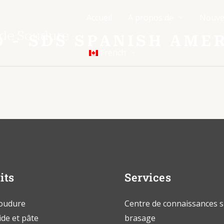
Accueil
A propos de
Nouve
0 - SDS SPANISH AME
French
its
Services
soudure
Centre de connaissances s
ide et pâte
brasage