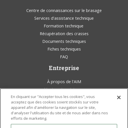
Centre de connaissances sur le brasage
Services d'assistance technique
Formation technique
Récupération des crasses
Documents techniques
Fiches techniques
FAQ
Entreprise
À propos de l'AIM
Ventes et assistance
En cliquant sur "Accepter tous les cookies", vous
AIM Solder Blog
acceptez que des cookies soient stockés sur votre
Conditions générales d'utilisation
appareil afin d'améliorer la navigation sur le site,
Déclaration juridique
d'analyser l'utilisation du site et de nous aider dans nos
efforts de marketing.
Sensibilisation à l'environnement
Politiques et certificats