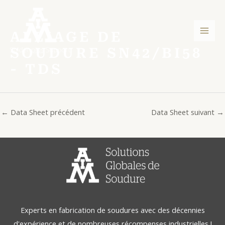
Aller
Post
Men
au
navigation
princ
contenu
ALLIAGE DE
SOUDURE SN42/BI58
- TDS
←
Data Sheet précédent
Data Sheet suivant
→
Experts en fabrication de soudures avec des décennies
d'expérience et de nombreuses récompenses industrielles !