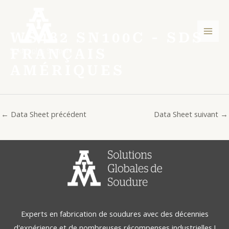
Aller
Post
Men
au
navigation
princ
contenu
WS482 SN100C - SDS
FRANÇAIS
AMÉRIQUES
←
Data Sheet précédent
Data Sheet suivant
→
Experts en fabrication de soudures avec des décennies
d'expérience et de nombreuses récompenses industrielles !