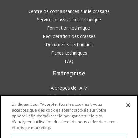
Centre de connaissances sur le brasage
Services d'assistance technique
Formation technique
Récupération des crasses
Documents techniques
Fiches techniques
FAQ
Entreprise
À propos de l'AIM
Ventes et assistance
En cliquant sur "Accepter tous les cookies", vous
AIM Solder Blog
acceptez que des cookies soient stockés sur votre
Conditions générales d'utilisation
appareil afin d'améliorer la navigation sur le site,
Déclaration juridique
d'analyser l'utilisation du site et de nous aider dans nos
efforts de marketing.
Sensibilisation à l'environnement
Politiques et certificats