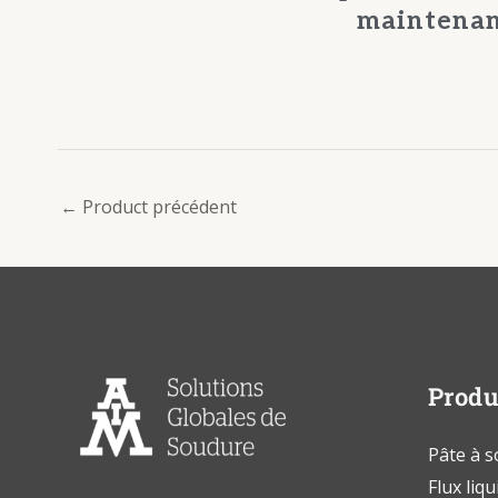
maintenan
←
Product précédent
Produ
Pâte à 
Flux liqu