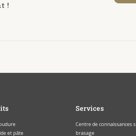
t !
its
Services
soudure
Centre de connaissances s
ide et pâte
brasage