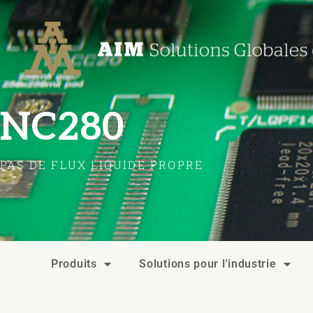
Aller
Post
au
navigation
contenu
NC280
PAS DE FLUX LIQUIDE PROPRE
Produits
Solutions pour l'industrie