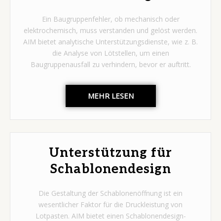
Ein Baugruppenfehler, ob mechanisch oder
elektrochemisch, muss verstanden und gelöst werden.
AIM bietet analytische Unterstützungsdienste, wie z. B.
die Analyse von Lötstellen, um einen
Baugruppenausfall zu verhindern, bevor er auftritt.
MEHR LESEN
Unterstützung für
Schablonendesign
Die Gestaltung der Schablonenöffnung ist ein
wesentlicher Faktor für die Druckleistung von
Lotpasten. AIM bietet einen Schablonendesign-