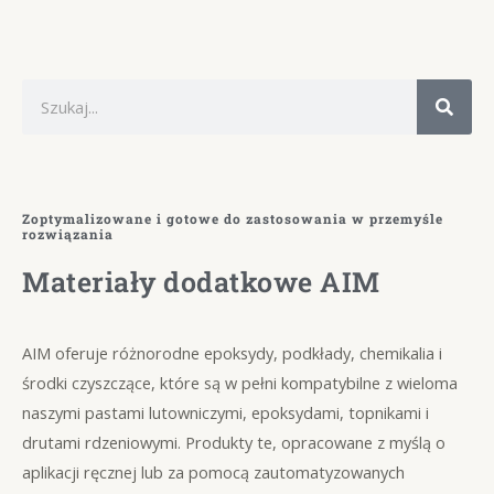
S
z
u
k
a
Zoptymalizowane i gotowe do zastosowania w przemyśle
rozwiązania
j
Materiały dodatkowe AIM
AIM oferuje różnorodne epoksydy, podkłady, chemikalia i
środki czyszczące, które są w pełni kompatybilne z wieloma
naszymi pastami lutowniczymi, epoksydami, topnikami i
drutami rdzeniowymi. Produkty te, opracowane z myślą o
aplikacji ręcznej lub za pomocą zautomatyzowanych