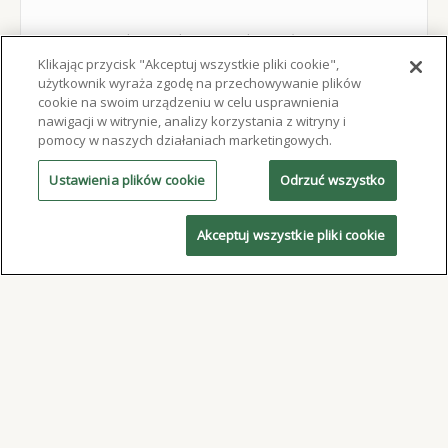
Dowiedz się, jak zoptymalizować ustawienia
drukowania pasty lutowniczej, takie jak oderwanie,
Klikając przycisk "Akceptuj wszystkie pliki cookie",
użytkownik wyraża zgodę na przechowywanie plików
odległość separacji, prędkość drukowania, nacisk rakli i
cookie na swoim urządzeniu w celu usprawnienia
inne.
nawigacji w witrynie, analizy korzystania z witryny i
pomocy w naszych działaniach marketingowych.
CZYTAJ WIĘCEJ
Ustawienia plików cookie
Odrzuć wszystko
Akceptuj wszystkie pliki cookie
Artykuły techniczne
Obejmują one takie tematy, jak innowacje w zakresie
stopów, sposoby minimalizowania pustych