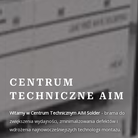
CENTRUM
TECHNICZNE AIM
Witamy w Centrum Technicznym AIM Solder
- brama do
zwiększenia wydajności, zminimalizowania defektów i
wdrożenia najnowocześniejszych technologii montażu.