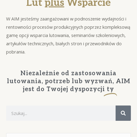
Lut
plus
Wsparcie
W AIM jesteśmy zaangażowani w podnoszenie wydajności i
rentowności procesów produkcyjnych poprzez kompleksową
gamę opcji wsparcia lutowania, seminariów szkoleniowych,
artykułów technicznych, białych stron i przewodników do
pobrania.
Niezależnie od zastosowania
lutowania, potrzeb lub wyzwań, AIM
jest do Twojej dyspozycji
ty
S
z
u
k