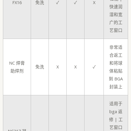
FX16
免洗
✓
✓
X
快速润
湿和宽
广的工
艺窗口
非常适
合返工
NC 焊膏
和将球
免洗
X
X
✓
助焊剂
体粘贴
到 BGA
封装上
适用于
bga 返
修 | 工
艺窗口
NC217 凝