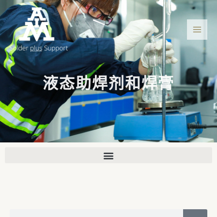
跳
主
至
菜
内
容
单
液态助焊剂和焊膏
S