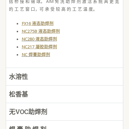
括 桥 接 和 锡 球。 AIM 免 洗 助 焊 剂 激 活 系 统 具 更 宽
的 工 艺 窗 口，可 承 受 较 高 的 工 艺 温 度。
FX16 液态助焊剂
NC275B 液态助焊剂
NC280 液态助焊剂
NC217 凝胶助焊剂
NC 焊膏助焊剂
水溶性
松香基
无VOC助焊剂