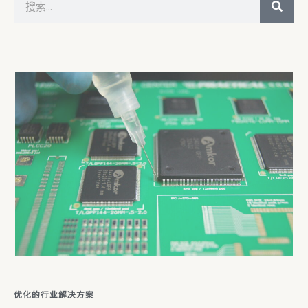
e
a
r
c
h
优化的行业解决方案