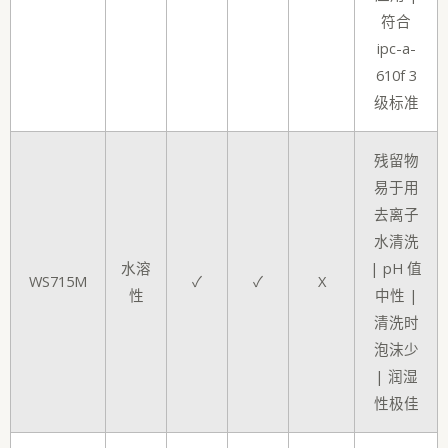
符合
ipc-a-
610f 3
级标准
残留物
易于用
去离子
水清洗
水溶
| pH 值
WS715M
✓
✓
X
性
中性 |
清洗时
泡沫少
| 润湿
性极佳