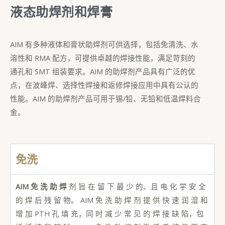
液态助焊剂和焊膏
AIM 有多种液体和膏状助焊剂可供选择，包括免清洗、水
溶性和 RMA 配方，可提供卓越的焊接性能，满足苛刻的
通孔和 SMT 组装要求。AIM 的助焊剂产品具有广泛的优
点，在波峰焊、选择性焊接和返修焊接应用中具有公认的
性能。AIM 的助焊剂产品可用于锡/铅、无铅和低温焊料合
金。
免洗
AIM 免 洗 助 焊
剂 旨 在 留 下 最 少 的、且 电 化 学 安 全
的 焊 后 残 留 物。 AIM 免 洗 助 焊 剂 提 供 快 速 润 湿 和
增 加 PTH 孔 填 充，同 时 减 少 常 见 的 焊 接 缺 陷，包