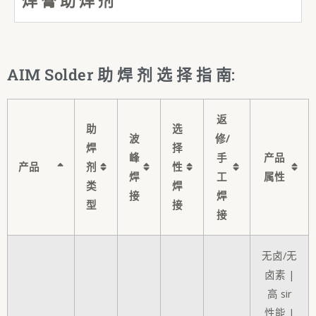
焊 膏 助 焊 剂
AIM Solder 助 焊 剂 选 择 指 南:
返
助
选
波
修/
焊
择
峰
手
产品
产品
剂
性
焊
工
属性
类
焊
接
焊
型
接
接
无卤/无
卤素 |
高 sir
性能 |