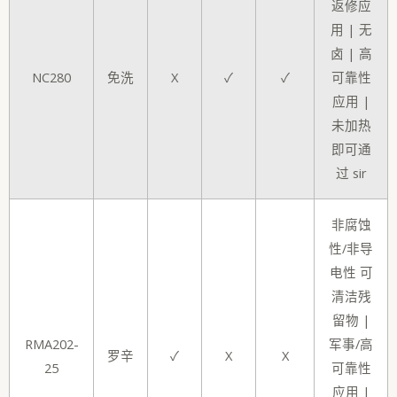
返修应
用 | 无
卤 | 高
NC280
免洗
X
✓
✓
可靠性
应用 |
未加热
即可通
过 sir
非腐蚀
性/非导
电性 可
清洁残
留物 |
RMA202-
军事/高
罗辛
✓
X
X
25
可靠性
应用 |