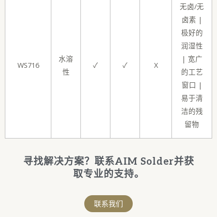
无卤/无
卤素 |
极好的
润湿性
水溶
| 宽广
WS716
✓
✓
X
性
的工艺
窗口 |
易于清
洁的残
留物
寻找解决方案？联系AIM Solder并获
取专业的支持。
联系我们