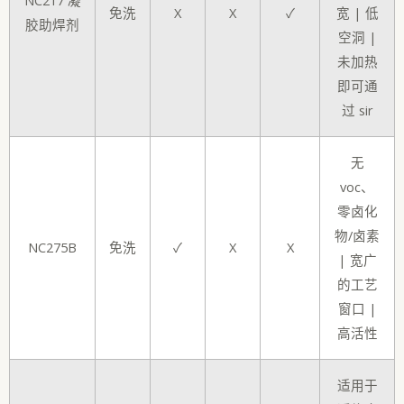
免洗
X
X
✓
宽 | 低
胶助焊剂
空洞 |
未加热
即可通
过 sir
无
voc、
零卤化
物/卤素
NC275B
免洗
✓
X
X
| 宽广
的工艺
窗口 |
高活性
适用于