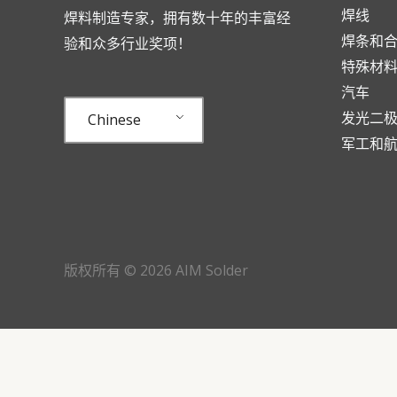
焊线
焊料制造专家，拥有数十年的丰富经
焊条和
验和众多行业奖项！
特殊材
汽车
发光二
Chinese
军工和
版权所有 © 2026 AIM Solder