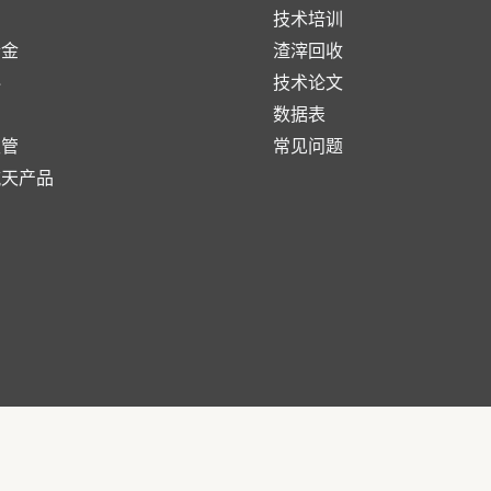
技术培训
合金
渣滓回收
料
技术论文
数据表
极管
常见问题
航天产品