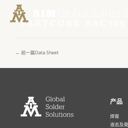
跳
Post
至
navigation
内
FASTCORE SAC305
容
←
前一篇Data Sheet
产品
焊膏
液态及