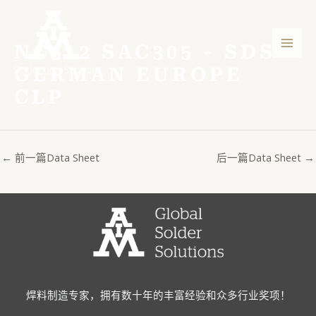
跳
Post
主
至
navigation
菜
内
NC512 SAC305 - SDS
容
单
GERMAN EUROPE
CLP
←
前一篇Data Sheet
后一篇Data Sheet
→
焊料制造专家，拥有数十年的丰富经验和众多行业奖项！