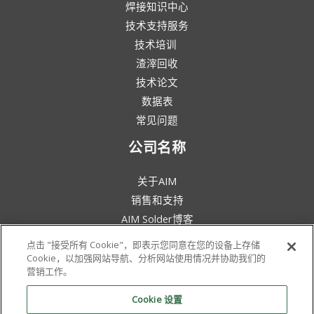
焊接知识中心
技术支持服务
技术培训
渣滓回收
技术论文
数据表
常见问题
公司名称
关于AIM
销售和支持
AIM Solder博客
条款和条件
点击 "接受所有 Cookie"，即表示您同意在您的设备上存储
法律声明
Cookie，以加强网站导航、分析网站使用情况并协助我们的
营销工作。
环保意识
政策与证书
Cookie 设置