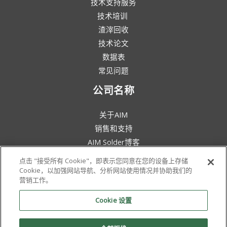
技术支持服务
技术培训
渣滓回收
技术论文
数据表
常见问题
公司名称
关于AIM
销售和支持
AIM Solder博客
条款和条件
点击 "接受所有 Cookie"，即表示您同意在您的设备上存储
法律声明
Cookie，以加强网站导航、分析网站使用情况并协助我们的
营销工作。
环保意识
政策与证书
Cookie 设置