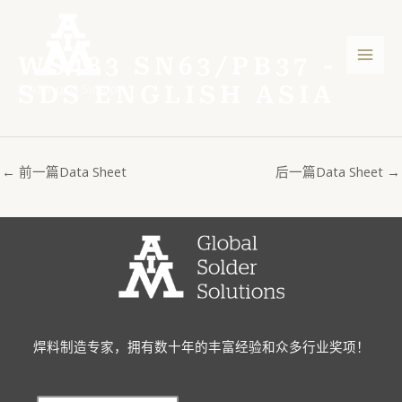
跳
Post
主
至
navigation
菜
内
WS483 SN63/PB37 -
容
单
SDS ENGLISH ASIA
←
前一篇Data Sheet
后一篇Data Sheet
→
焊料制造专家，拥有数十年的丰富经验和众多行业奖项！