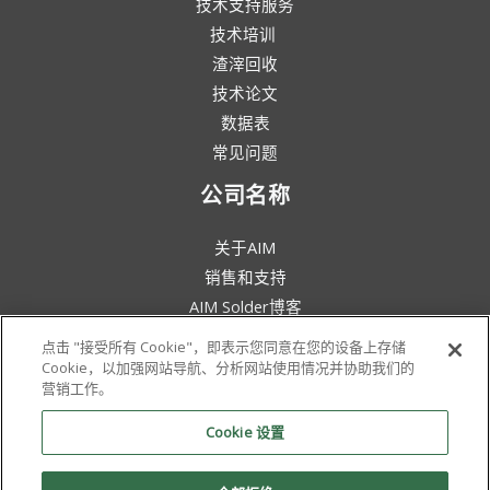
技术支持服务
技术培训
渣滓回收
技术论文
数据表
常见问题
公司名称
关于AIM
销售和支持
AIM Solder博客
条款和条件
点击 "接受所有 Cookie"，即表示您同意在您的设备上存储
法律声明
Cookie，以加强网站导航、分析网站使用情况并协助我们的
营销工作。
环保意识
政策与证书
Cookie 设置