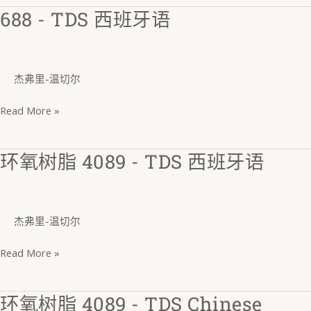
688 - TDS 西班牙语
688
-
TDS
西
杰弗里-温切尔
班
牙
Read More »
语
环氧树脂 4089 - TDS 西班牙语
环
氧
树
脂
杰弗里-温切尔
4089
-
Read More »
TDS
西
环氧树脂 4089 - TDS Chinese
环
班