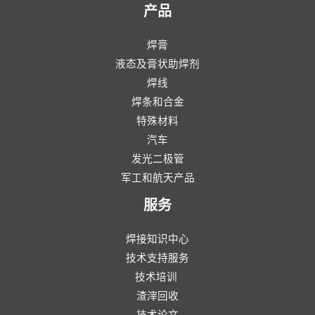
产品
焊膏
液态及膏状助焊剂
焊线
焊条和合金
特殊材料
汽车
发光二极管
军工和航天产品
服务
焊接知识中心
技术支持服务
技术培训
渣滓回收
技术论文