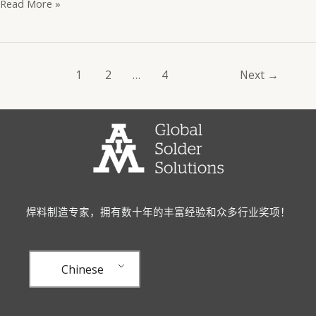
-
Read More »
SDS
德
国
1
2
…
4
Next
→
欧
洲
CLP
焊料制造专家，拥有数十年的丰富经验和众多行业奖项！
Chinese