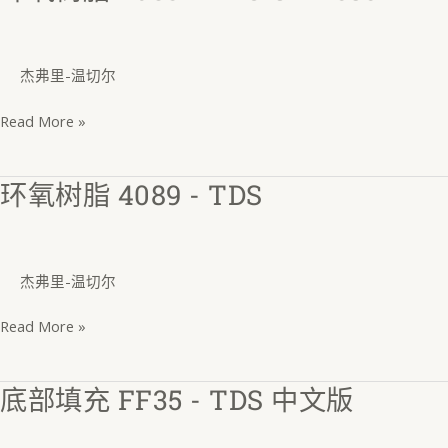
氧
牙
树
语
脂
杰弗里-温切尔
4089
-
Read More »
TDS
Chinese
环氧树脂 4089 - TDS
环
氧
树
脂
杰弗里-温切尔
4089
-
Read More »
TDS
底部填充 FF35 - TDS 中文版
底
部