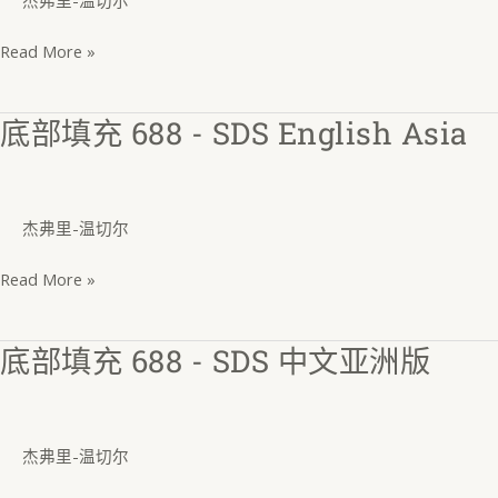
FF35
-
Read More »
TDS
底部填充 688 - SDS English Asia
底
部
填
充
杰弗里-温切尔
688
-
Read More »
SDS
English
底部填充 688 - SDS 中文亚洲版
底
Asia
部
填
充
杰弗里-温切尔
688