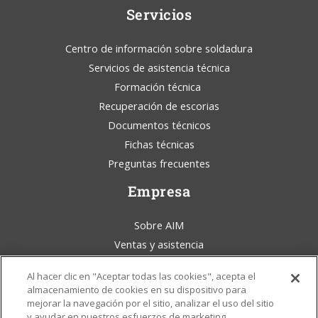
Servicios
Centro de información sobre soldadura
Servicios de asistencia técnica
Formación técnica
Recuperación de escorias
Documentos técnicos
Fichas técnicas
Preguntas frecuentes
Empresa
Sobre AIM
Ventas y asistencia
Blog de AIM Solder
Al hacer clic en "Aceptar todas las cookies", acepta el
Condiciones generales
almacenamiento de cookies en su dispositivo para
Aviso legal
mejorar la navegación por el sitio, analizar el uso del sitio
y ayudar en nuestros esfuerzos de marketing.