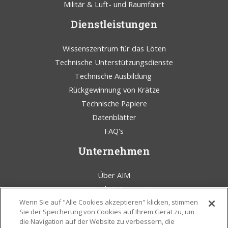
Militär & Luft- und Raumfahrt
Dienstleistungen
Wissenszentrum für das Löten
Technische Unterstützungsdienste
Technische Ausbildung
Rückgewinnung von Krätze
Technische Papiere
Datenblätter
FAQ's
Unternehmen
Über AIM
Vertrieb & Support
Wenn Sie auf "Alle Cookies akzeptieren" klicken, stimmen
AIM Lötkolben Blog
Sie der Speicherung von Cookies auf Ihrem Gerät zu, um
Bedingungen und Konditionen
die Navigation auf der Website zu verbessern, die