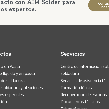
tacto con AIM Solder para
Conta
nos
los expertos.
ctos
Servicios
ra en Pasta
Centro de información so
 líquido y en pasta
soldadura
 de soldadura
Servicios de asistencia téc
 soldadura y aleaciones
Formación técnica
es especiales
Recuperación de escorias
ción
Documentos técnicos
Fichas técnicas