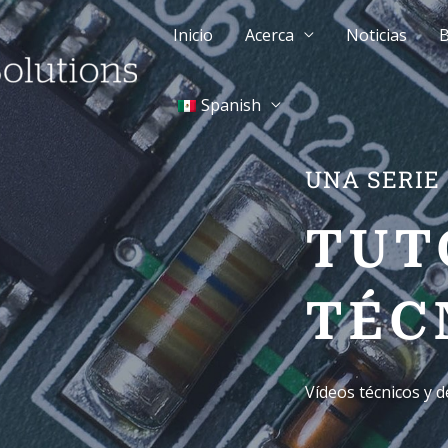
Inicio
Acerca
Noticias
B
Spanish
UNA SERIE 
TUT
TÉC
Vídeos técnicos y d