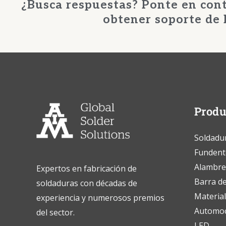
¿Busca respuestas? Ponte en con
obtener soporte de 
Produ
Soldadu
Fundente
Alambre
Expertos en fabricación de
Barra de
soldaduras con décadas de
Material
experiencia y numerosos premios
Automo
del sector.
LED