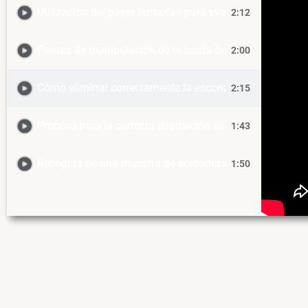
Utilización del papel termofax para evaluar la penetraci
2:12
Pautas de manipulación de la pasta de soldadura
2:00
Cómo eliminar correctamente la escoria del crisol de so
2:15
Proceso para la correcta deposición de fundente y verif
1:43
Recogida de una muestra de soldadura de un recipiente 
1:50