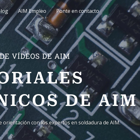
log
AIM Empleo
Ponte en contacto
DE VÍDEOS DE AIM
ORIALES
NICOS DE AIM
e orientación con los expertos en soldadura de AIM.