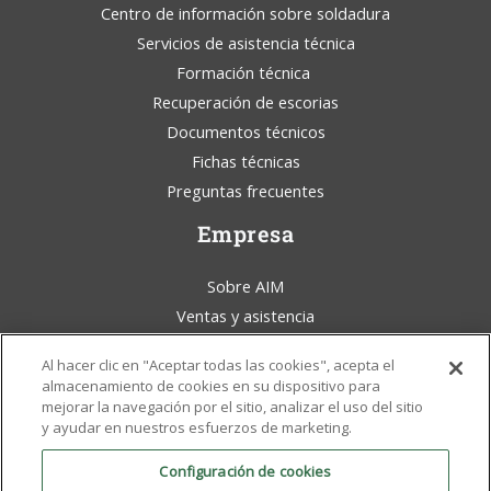
Centro de información sobre soldadura
Servicios de asistencia técnica
Formación técnica
Recuperación de escorias
Documentos técnicos
Fichas técnicas
Preguntas frecuentes
Empresa
Sobre AIM
Ventas y asistencia
Blog de AIM Solder
Al hacer clic en "Aceptar todas las cookies", acepta el
Condiciones generales
almacenamiento de cookies en su dispositivo para
Aviso legal
mejorar la navegación por el sitio, analizar el uso del sitio
y ayudar en nuestros esfuerzos de marketing.
Conciencia ambiental
Políticas y certificados
Configuración de cookies