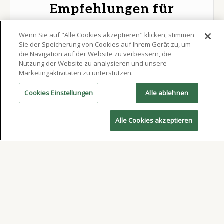
Empfehlungen für
Druckeinstellungen
Wenn Sie auf "Alle Cookies akzeptieren" klicken, stimmen
Sie der Speicherung von Cookies auf Ihrem Gerät zu, um
Erfahren Sie, wie Sie die Druckeinstellungen für
die Navigation auf der Website zu verbessern, die
Lotpaste optimieren können, z. B. Abriss,
Nutzung der Website zu analysieren und unsere
Marketingaktivitäten zu unterstützen.
Trennungsabstand, Druckgeschwindigkeit, Rakeldruck
und vieles mehr.
Cookies Einstellungen
Alle ablehnen
MEHR LESEN
Alle Cookies akzeptieren
Technische Artikel