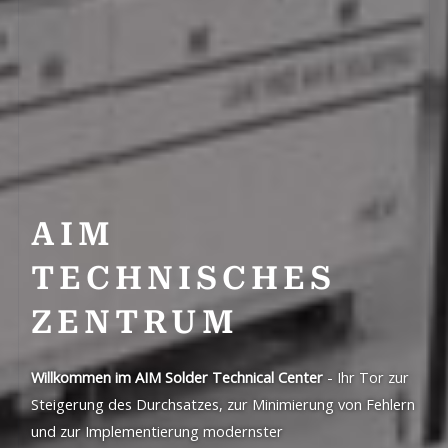
AIM
TECHNISCHES
ZENTRUM
Willkommen im AIM Solder Technical Center
- Ihr Tor zur
Steigerung des Durchsatzes, zur Minimierung von Fehlern
und zur Implementierung modernster