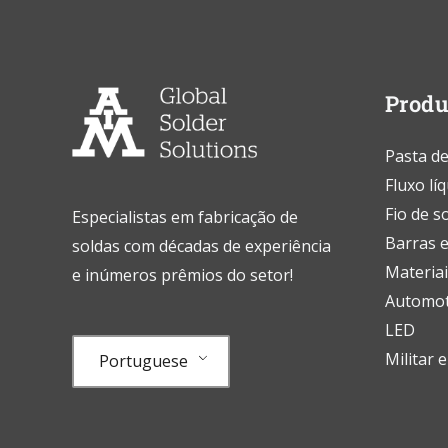
em
Penang
Produ
Pasta de
Fluxo lí
Fio de s
Especialistas em fabricação de
Barras e
soldas com décadas de experiência
Materiai
e inúmeros prêmios do setor!
Automot
LED
Militar 
Portuguese