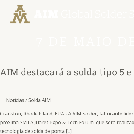
Ir
para
o
conteúdo
7 DE MAIO DE
AIM destacará a solda tipo 5 
AIM
destacará
a
solda
Notícias
/
Solda AIM
tipo
5
Cranston, Rhode Island, EUA - A AIM Solder, fabricante líde
e
próxima SMTA Juarez Expo & Tech Forum, que será realizad
outros
tecnologia de solda de ponta [...]