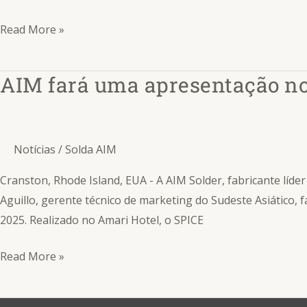
produtos
Read More »
líderes
na
SMTA
AIM fará uma apresentação n
AIM
Juarez
fará
Expo
uma
&
apresentação
Notícias
/
Solda AIM
Tech
no
Forum
workshop
Cranston, Rhode Island, EUA - A AIM Solder, fabricante líd
sobre
Aguillo, gerente técnico de marketing do Sudeste Asiátic
SMT
2025. Realizado no Amari Hotel, o SPICE
e
Read More »
processos
de
montagem