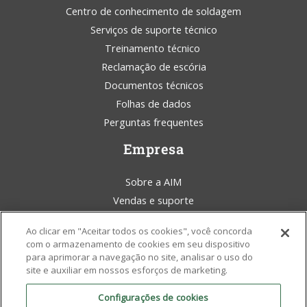
Centro de conhecimento de soldagem
Serviços de suporte técnico
Treinamento técnico
Reclamação de escória
Documentos técnicos
Folhas de dados
Perguntas frequentes
Empresa
Sobre a AIM
Vendas e suporte
Blog da AIM Solder
Ao clicar em "Aceitar todos os cookies", você concorda
Termos e condições
com o armazenamento de cookies em seu dispositivo
Declaração legal
para aprimorar a navegação no site, analisar o uso do
site e auxiliar em nossos esforços de marketing.
Conscientização ambiental
Políticas e certificados
Configurações de cookies