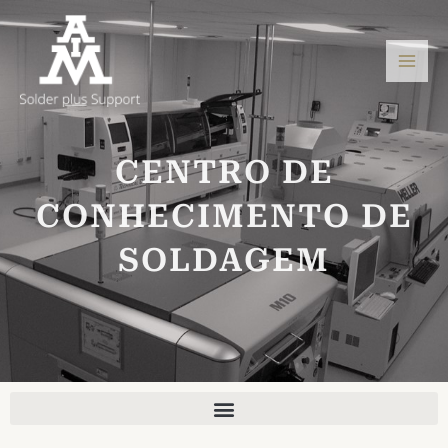
Ir
Men
para
princ
o
conteúdo
CENTRO DE
CONHECIMENTO DE
SOLDAGEM