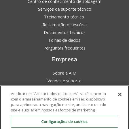
Centro de conhecimento de soldagem
Serviços de suporte técnico
Treinamento técnico
Reclamação de escória
Documentos técnicos
Folhas de dados
Perguntas frequentes
Empresa
Sobre a AIM
Vendas e suporte
Blog da AIM Solder
Ao clicar em "Aceitar todos os cookies", você concorda
Termos e condições
com o armazenamento de cookies em seu dispositivo
Declaração legal
para aprimorar a navegação no site, analisar o uso do
site e auxiliar em nossos esforços de marketing.
Conscientização ambiental
Políticas e certificados
Configurações de cookies