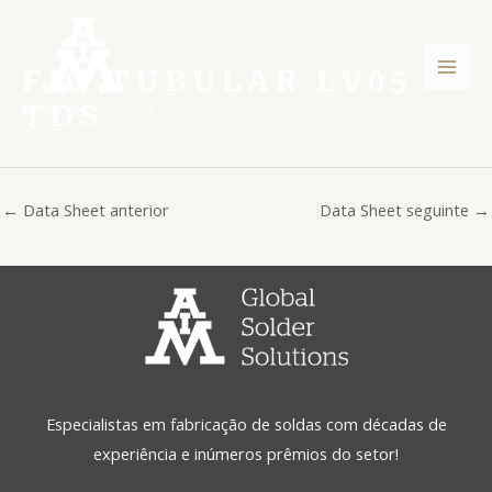
Ir
Post
Men
para
navigation
princ
o
FIO TUBULAR LV05 -
conteúdo
TDS
←
Data Sheet anterior
Data Sheet seguinte
→
Especialistas em fabricação de soldas com décadas de
experiência e inúmeros prêmios do setor!