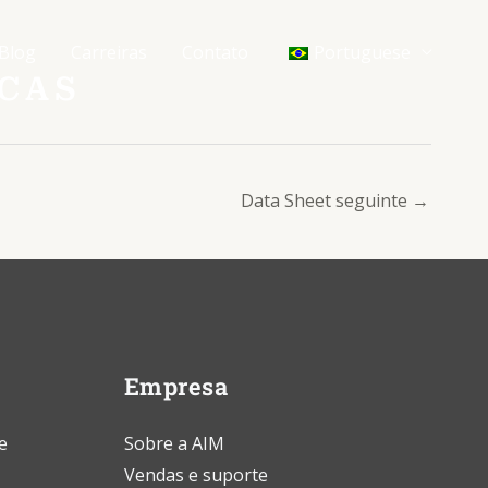
Blog
Carreiras
Contato
Portuguese
ICAS
Data Sheet seguinte
→
Empresa
e
Sobre a AIM
Vendas e suporte