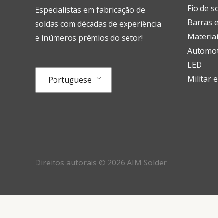
Fio de s
Especialistas em fabricação de
Barras e
soldas com décadas de experiência
Materiai
e inúmeros prêmios do setor!
Automot
LED
Militar 
Portuguese
Direitos autorais © 2026 AIM Solder