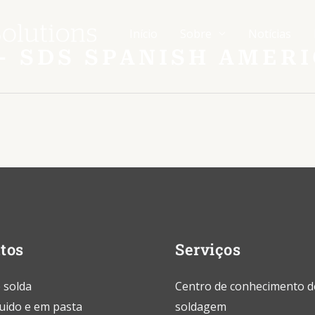
Início
Sobre
Notícias
 - SDS SPANISH AMER
tos
Serviços
 solda
Centro de conhecimento d
quido e em pasta
soldagem