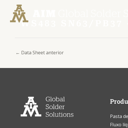
Ir
Post
para
navigation
o
WS483 SN63/PB37
conteúdo
←
Data Sheet anterior
Produ
Pasta de
Fluxo lí