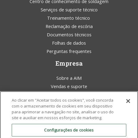
Centro de conhecimento de soldagem
Serviços de suporte técnico
Treinamento técnico
Reclamação de escória
Documentos técnicos
Folhas de dados
Perguntas frequentes
Empresa
Sobre a AIM
Vendas e suporte
Blog da AIM Solder
Ao clicar em "Aceitar todos os cookies", você concorda
Termos e condições
com o armazenamento de cookies em seu dispositivo
Declaração legal
para aprimorar a navegação no site, analisar o uso do
site e auxiliar em nossos esforços de marketing.
Conscientização ambiental
Políticas e certificados
Configurações de cookies