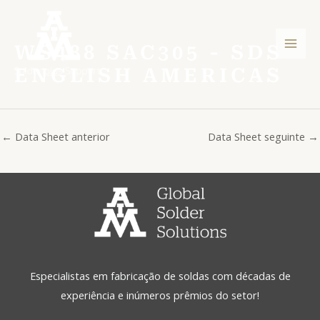
Ir
Post
Men
para
navigation
princ
o
WS488 SAC305 - SDS
conteúdo
ENGLISH AMERICAS
←
Data Sheet anterior
Data Sheet seguinte
→
Especialistas em fabricação de soldas com décadas de
experiência e inúmeros prêmios do setor!