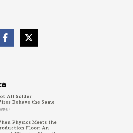
F
X
a
-
c
t
e
w
b
i
o
t
o
t
文章
k
e
ot All Solder
-
r
ires Behave the Same
f
读更多 "
hen Physics Meets the
roduction Floor: An