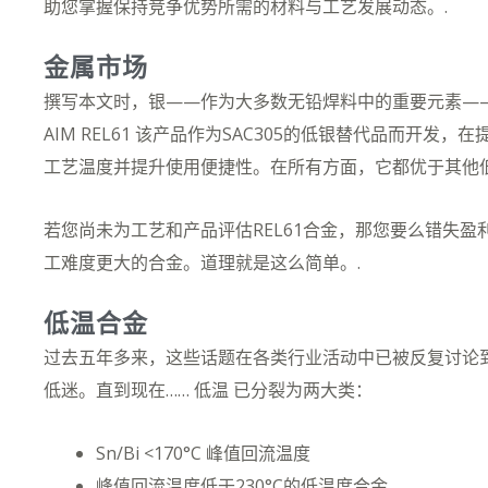
助您掌握保持竞争优势所需的材料与工艺发展动态。.
金属市场
撰写本文时，银——作为大多数无铅焊料中的重要元素—
AIM REL61
该产品作为SAC305的低银替代品而开发，
工艺温度并提升使用便捷性。在所有方面，它都优于其他低
若您尚未为工艺和产品评估REL61合金，那您要么错失
工难度更大的合金。道理就是这么简单。.
低温合金
过去五年多来，这些话题在各类行业活动中已被反复讨论
低迷。直到现在……
低温
已分裂为两大类：
Sn/Bi <170°C 峰值回流温度
峰值回流温度低于230°C的低温度合金。.