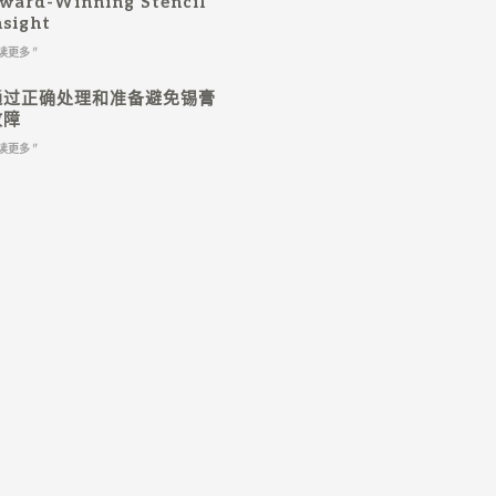
ward-Winning Stencil
nsight
读更多 "
通过正确处理和准备避免锡膏
故障
读更多 "