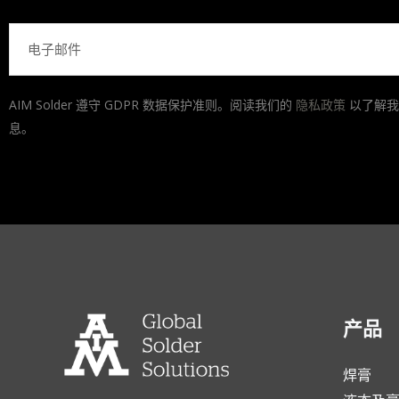
电
子
邮
AIM Solder 遵守 GDPR 数据保护准则。阅读我们的
隐私政策
以了解我
件
息。
产品
焊膏