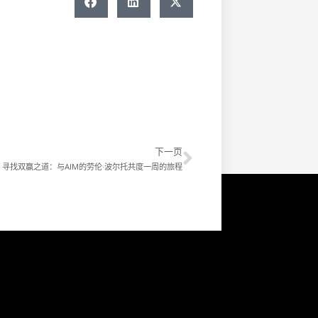
Next
下一页
寻找双赢之道：与AIM的劳伦·波尔托共度一周的旅程