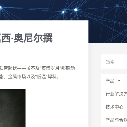
Prev
莫西·奥尼尔撰
Search
跌宕起伏——虽不及“疫情岁月”那般动
能、金属市场以及“低温”焊料。.
产品
行业解决
技术中心
产品与合