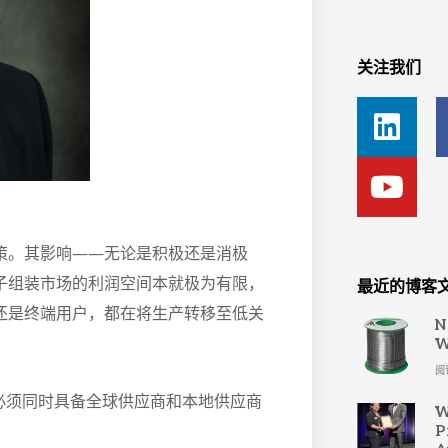
关注我们
L
Y
i
o
n
u
k
t
e
u
d
b
策。其影响——无论是积极还是消极
i
e
子组装市场的利润空间本就极为有限，
最近的博客
n
还是终端用户，都在将生产转移至低关
N
W
阅
必须同时具备全球供应商和本地供应商
W
P