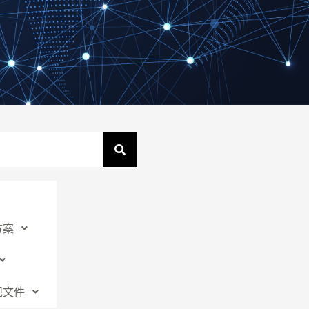
N
方案
规文件