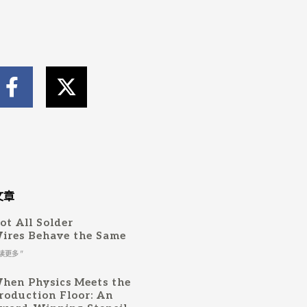
F
X
a
-
c
t
e
w
b
i
o
t
o
t
文章
k
e
ot All Solder
-
r
ires Behave the Same
f
读更多 "
hen Physics Meets the
roduction Floor: An