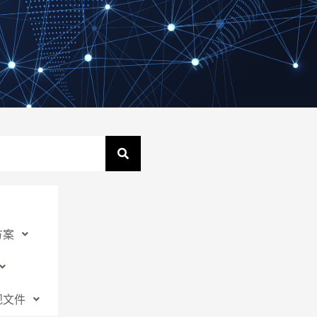
N
方案
规文件