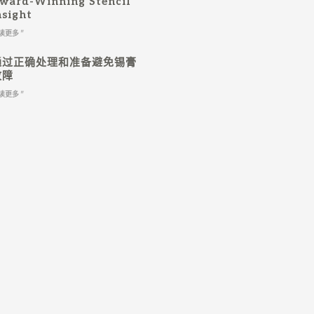
ward-Winning Stencil
nsight
读更多 "
通过正确处理和准备避免锡膏
故障
读更多 "