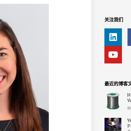
关注我们
L
Y
i
o
n
u
k
t
e
u
d
b
i
e
最近的博客
n
N
W
阅
W
P