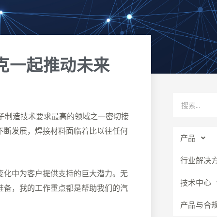
Prev
克一起推动未来
Search
会与电子制造技术要求最高的领域之一密切接
不断发展，焊接材料面临着比以往任何
产品
行业解决
变化中为客户提供支持的巨大潜力。无
技术中心
准备，我的工作重点都是帮助我们的汽
产品与合