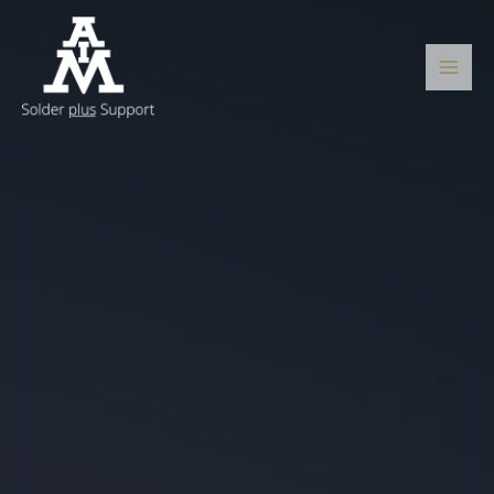
跳
主
至
菜
内
容
单