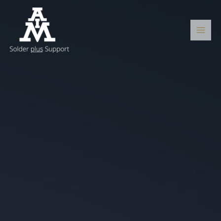
跳
主
至
菜
内
容
单