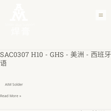
跳
Post
主
至
pagination
菜
内
容
单
焊膏
SAC0307 H10 - GHS - 美洲 - 西班牙
SAC0307
H10
语
-
GHS
-
AIM Solder
美
洲
Read More »
-
西