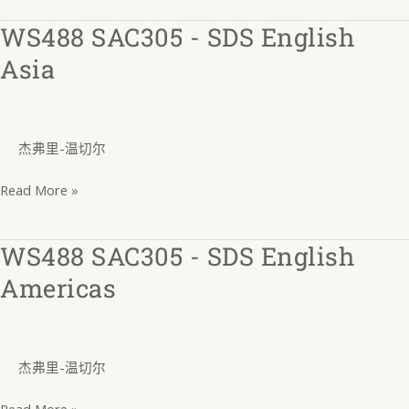
WS488 SAC305 - SDS English
WS488
SAC305
Asia
-
SDS
English
杰弗里-温切尔
Asia
Read More »
WS488 SAC305 - SDS English
WS488
SAC305
Americas
-
SDS
English
杰弗里-温切尔
Americas
Read More »