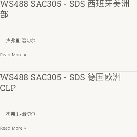
WS488 SAC305 - SDS 西班牙美洲
WS488
班
SAC305
牙
部
-
语
SDS
西
杰弗里-温切尔
班
牙
Read More »
美
洲
WS488 SAC305 - SDS 德国欧洲
WS488
部
SAC305
CLP
-
SDS
德
杰弗里-温切尔
国
欧
Read More »
洲