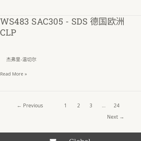
WS483 SAC305 - SDS 德国欧洲
WS483
SAC305
CLP
-
SDS
德
杰弗里-温切尔
国
欧
Read More »
洲
CLP
←
Previous
1
2
3
…
24
Next
→