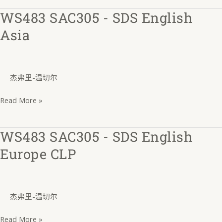
洲
WS483 SAC305 - SDS English
WS483
版
SAC305
Asia
-
SDS
English
杰弗里-温切尔
Asia
Read More »
WS483 SAC305 - SDS English
WS483
SAC305
Europe CLP
-
SDS
English
杰弗里-温切尔
Europe
CLP
Read More »