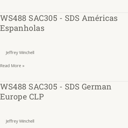
Espanhol
WS488 SAC305 - SDS Américas
WS488
SAC305
Espanholas
-
SDS
Américas
Jeffrey Winchell
Espanholas
Read More »
WS488 SAC305 - SDS German
WS488
SAC305
Europe CLP
-
SDS
German
Jeffrey Winchell
Europe