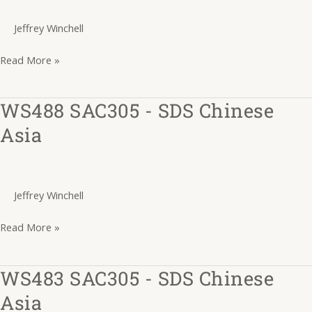
English
Jeffrey Winchell
Americas
Read More »
WS488 SAC305 - SDS Chinese
WS488
SAC305
Asia
-
SDS
Chinese
Jeffrey Winchell
Asia
Read More »
WS483 SAC305 - SDS Chinese
WS483
SAC305
Asia
-