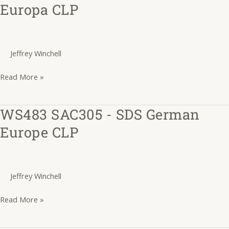
SAC305
Europa CLP
-
SDS
Inglês
Jeffrey Winchell
Europa
CLP
Read More »
WS483 SAC305 - SDS German
WS483
SAC305
Europe CLP
-
SDS
German
Jeffrey Winchell
Europe
CLP
Read More »