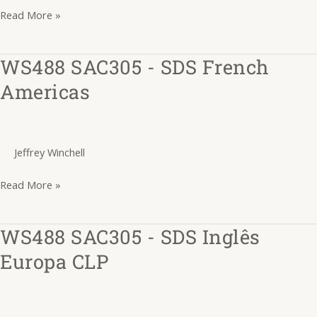
CLP
Read More »
WS488 SAC305 - SDS French
WS488
SAC305
Americas
-
SDS
French
Jeffrey Winchell
Americas
Read More »
WS488 SAC305 - SDS Inglês
WS488
SAC305
Europa CLP
-
SDS
Inglês