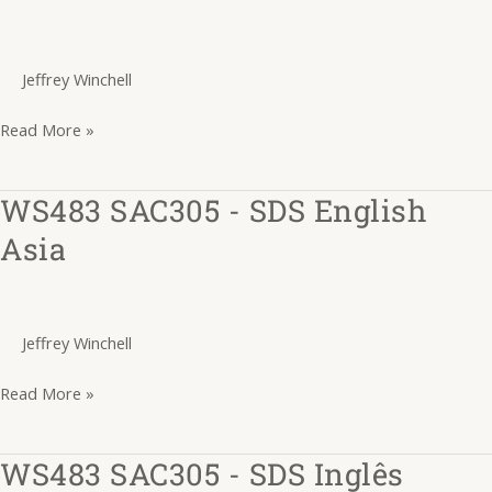
SDS
Chinese
Jeffrey Winchell
Asia
Read More »
WS483 SAC305 - SDS English
WS483
SAC305
Asia
-
SDS
English
Jeffrey Winchell
Asia
Read More »
WS483 SAC305 - SDS Inglês
WS483