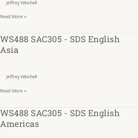
Jeffrey Winchell
Europa
CLP
Read More »
WS488 SAC305 - SDS English
WS488
SAC305
Asia
-
SDS
English
Jeffrey Winchell
Asia
Read More »
WS488 SAC305 - SDS English
WS488
SAC305
Americas
-
SDS