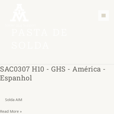
Ir
Post
Men
para
pagination
princ
o
conteúdo
PASTA DE
SOLDA
SAC0307 H10 - GHS - América -
SAC0307
H10
Espanhol
-
GHS
-
Solda AIM
América
-
Read More »