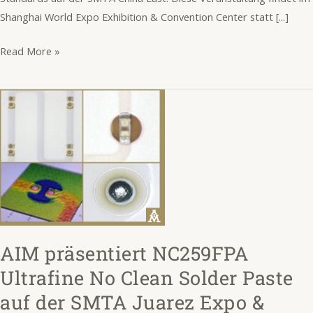
Shanghai World Expo Exhibition & Convention Center statt [...]
Read More »
AIM
präsentiert
NC259FPA
Ultrafine
No
Clean
Solder
Paste
AIM präsentiert NC259FPA
auf
der
Ultrafine No Clean Solder Paste
SMTA
auf der SMTA Juarez Expo &
Juarez