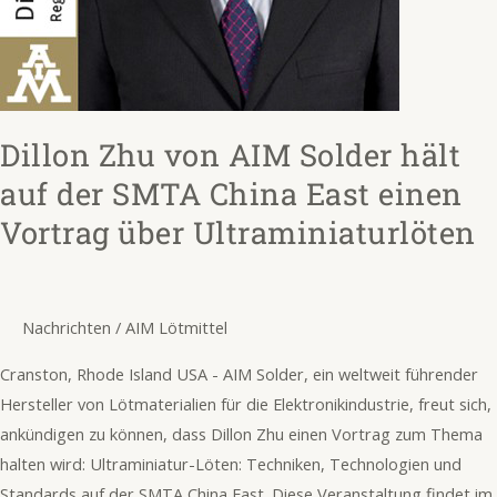
China
East
einen
Vortrag
über
Dillon Zhu von AIM Solder hält
Ultraminiaturlöten
auf der SMTA China East einen
Vortrag über Ultraminiaturlöten
Nachrichten
/
AIM Lötmittel
Cranston, Rhode Island USA - AIM Solder, ein weltweit führender
Hersteller von Lötmaterialien für die Elektronikindustrie, freut sich,
ankündigen zu können, dass Dillon Zhu einen Vortrag zum Thema
halten wird: Ultraminiatur-Löten: Techniken, Technologien und
Standards auf der SMTA China East. Diese Veranstaltung findet im