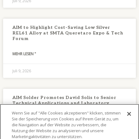
Juli 9, 2026
AIM to Highlight Cost-Saving Low Silver
REL61 Alloy at SMTA Queretaro Expo & Tech
Forum
MEHR LESEN "
Juli 9, 2026
AIM Solder Promotes David Solis to Senior
Technical Applications and Laboratory
Support Engineer
Wenn Sie auf "Alle Cookies akzeptieren" klicken, stimmen
Sie der Speicherung von Cookies auf Ihrem Gerät zu, um
MEHR LESEN "
die Navigation auf der Website zu verbessern, die
Nutzung der Website zu analysieren und unsere
Marketingaktivitäten zu unterstützen.