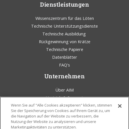
Dienstleistungen
Wissenszentrum für das Löten
Technische Unterstützungsdienste
Technische Ausbildung
Rückgewinnung von Krätze
Technische Papiere
Datenblätter
FAQ's
Unternehmen
Über AIM
Vertrieb & Support
Wenn Sie auf "Alle Cookies akzeptieren" klicken, stimmen
AIM Lötkolben Blog
Sie der Speicherung von Cookies auf Ihrem Gerät zu, um
Bedingungen und Konditionen
die Navigation auf der Website zu verbessern, die
Rechtliche Erklärung
Nutzung der Website zu analysieren und unsere
Marketingaktivitäten zu unterstützen.
Umweltbewußtsein