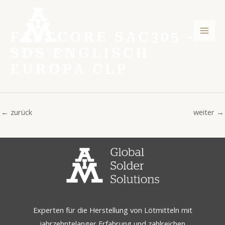
Zum
Post
Hau
Inhalt
navigation
springen
FASTCORE SAC305 -
SDS ENGLISCH
EUROPA CLP
←
zurück
weiter
→
Experten für die Herstellung von Lötmitteln mit
jahrzehntelanger Erfahrung und zahlreichen