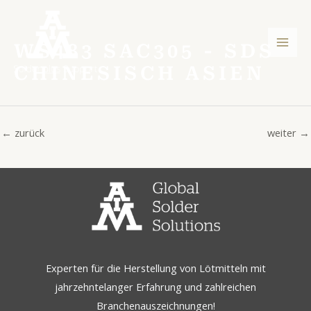
Zum
Post
Hau
Inhalt
navigation
springen
WS483 SAC305 - SDS
CHINESISCH ASIEN
←
zurück
weiter
→
Experten für die Herstellung von Lötmitteln mit
jahrzehntelanger Erfahrung und zahlreichen
Branchenauszeichnungen!