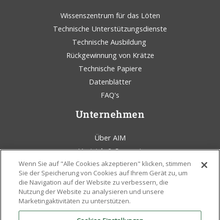
Wissenszentrum für das Löten
Technische Unterstützungsdienste
Technische Ausbildung
Rückgewinnung von Krätze
Technische Papiere
Datenblätter
FAQ's
Unternehmen
Über AIM
Vertrieb & Support
Wenn Sie auf "Alle Cookies akzeptieren" klicken, stimmen
AIM Lötkolben Blog
Sie der Speicherung von Cookies auf Ihrem Gerät zu, um
Bedingungen und Konditionen
die Navigation auf der Website zu verbessern, die
Rechtliche Erklärung
Nutzung der Website zu analysieren und unsere
Marketingaktivitäten zu unterstützen.
Umweltbewußtsein
Policen und Zertifikate