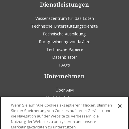
Dienstleistungen
Wissenszentrum für das Löten
Technische Unterstützungsdienste
Technische Ausbildung
Rückgewinnung von Krätze
Technische Papiere
Datenblätter
FAQ's
Unternehmen
Über AIM
Vertrieb & Support
Wenn Sie auf "Alle Cookies akzeptieren" klicken, stimmen
AIM Lötkolben Blog
Sie der Speicherung von Cookies auf Ihrem Gerät zu, um
Bedingungen und Konditionen
die Navigation auf der Website zu verbessern, die
Rechtliche Erklärung
Nutzung der Website zu analysieren und unsere
Marketingaktivitäten zu unterstützen.
Umweltbewußtsein