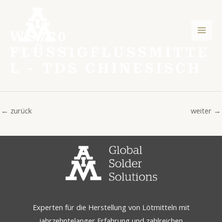
Zum
Post
Hau
Inhalt
navigation
springen
WS770
FLÜSSIGFLUSSMITTE
L - TDS CHINESISCH
←
zurück
weiter
→
Experten für die Herstellung von Lötmitteln mit
jahrzehntelanger Erfahrung und zahlreichen