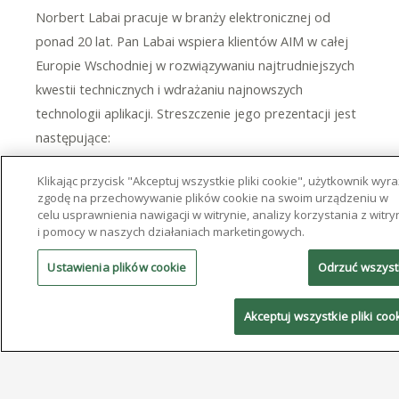
Norbert Labai pracuje w branży elektronicznej od
ponad 20 lat. Pan Labai wspiera klientów AIM w całej
Europie Wschodniej w rozwiązywaniu najtrudniejszych
kwestii technicznych i wdrażaniu najnowszych
technologii aplikacji. Streszczenie jego prezentacji jest
następujące:
Klikając przycisk "Akceptuj wszystkie pliki cookie", użytkownik wyr
Zastosowanie ultra-miniaturowych komponentów
zgodę na przechowywanie plików cookie na swoim urządzeniu w
wynika z zapotrzebowania na zwiększoną
celu usprawnienia nawigacji w witrynie, analizy korzystania z witry
funkcjonalność urządzeń elektronicznych. Komponenty
i pomocy w naszych działaniach marketingowych.
SMT, takie jak 008004/M0201, są obecnie
Ustawienia plików cookie
Odrzuć wszys
wykorzystywane w aplikacjach konsumenckich i
motoryzacyjnych. Podobnie, komponenty MiniLED
Akceptuj wszystkie pliki coo
znajdują zastosowanie w wyświetlaczach dostępnych
na rynku. Producenci tworzą nowe projekty PCB,
wykorzystują nowatorskie techniki montażu i